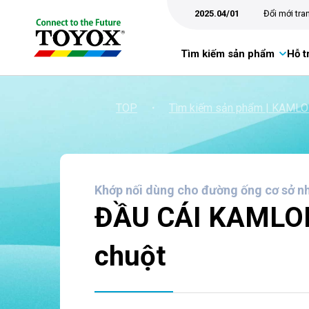
2025.04/01
Đổi mới tr
Tìm kiếm sản phẩm
Hỗ t
TOP
・
Tìm kiếm sản phẩm | KAML
Khớp nối dùng cho đường ống cơ sở n
ĐẦU CÁI KAMLOK®
chuột