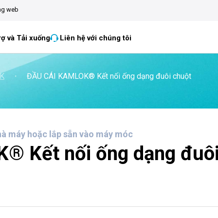
ang web
rợ và Tải xuống
Liên hệ với chúng tôi
OK
・
ĐẦU CÁI KAMLOK® Kết nối ống dạng đuôi chuột
hà máy hoặc lắp sẵn vào máy móc
 Kết nối ống dạng đuô