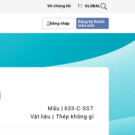
Về chúng tôi
GLOBAL
Đăng ký thành
Đăng nhập
viên mới
i
Mẫu | 633-C-SST
Vật liệu | Thép không gỉ