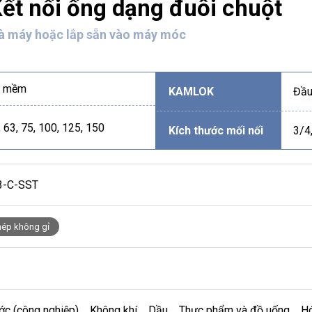
t nối ống dạng đuôi chuột
hà máy hoặc lắp sẵn vào máy móc
ng mềm
KAMLOK
Đầu
, 63, 75, 100, 125, 150
Kích thước mối nối
3/4,
3-C-SST
hép không gỉ
ớc (công nghiệp) Không khí Dầu Thực phẩm và đồ uống Hó