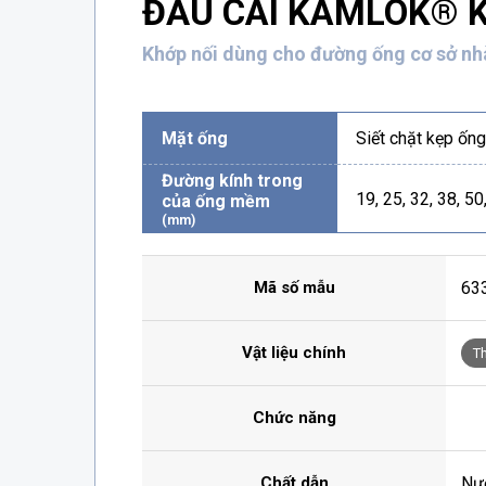
ĐẦU CÁI KAMLOK® Kế
Khớp nối dùng cho đường ống cơ sở n
Mặt ống
Siết chặt kẹp ố
Đường kính trong
19, 25, 32, 38, 50
của ống mềm
(mm)
Mã số mẫu
63
Vật liệu chính
T
Chức năng
Chất dẫn
Nư