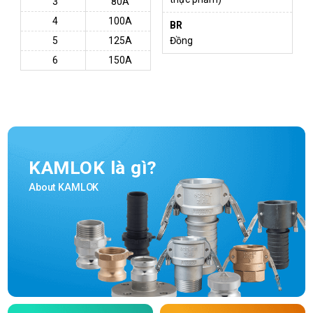
3
80A
4
100A
BR
5
125A
Đồng
6
150A
KAMLOK là gì?
About KAMLOK