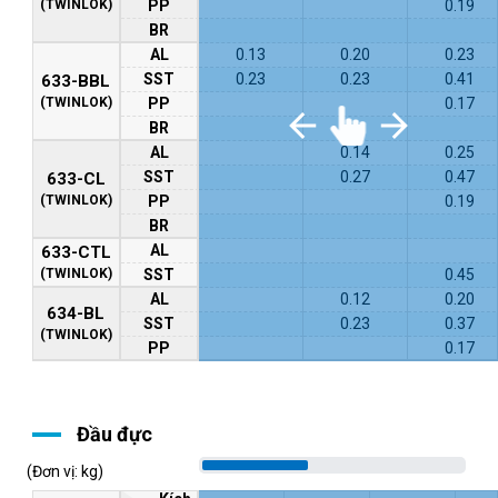
(TWINLOK)
PP
0.19
BR
AL
0.13
0.20
0.23
SST
0.23
0.23
0.41
633-BBL
(TWINLOK)
PP
0.17
BR
AL
0.14
0.25
SST
0.27
0.47
633-CL
(TWINLOK)
PP
0.19
BR
AL
633-CTL
(TWINLOK)
SST
0.45
AL
0.12
0.20
634-BL
SST
0.23
0.37
(TWINLOK)
PP
0.17
Đầu đực
(Đơn vị: kg)