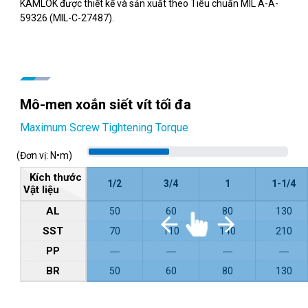
KAMLOK được thiết kế và sản xuất theo Tiêu chuẩn MIL A-A-
59326 (MIL-C-27487).
Mô-men xoắn siết vít tối đa
Maximum Screw Tightening Torque
(Đơn vị: N•m)
Kích thước
1/2
3/4
1
1-1/4
Vật liệu
AL
50
60
80
130
SST
70
110
140
210
PP
―
―
―
―
BR
50
60
80
130