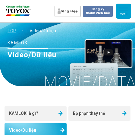
Đăng ký
Đăng nhập
thành viên mới
TOP
・
Video/Dữ liệu
KAMLOK
Video/Dữ liệu
MOVIE/DAT
KAMLOK là gì?
Bộ phận thay thế
Video/Dữ liệu