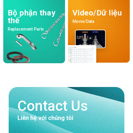
Video/Dữ liệu
Bộ phận thay
thế
Movie/Data
Replacement Parts
Contact Us
Liên hệ với chúng tôi