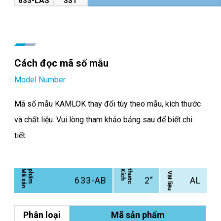
633-LAS
SST
Cách đọc mã số mẫu
Model Number
Mã số mẫu KAMLOK thay đổi tùy theo mẫu, kích thước
và chất liệu. Vui lòng tham khảo bảng sau để biết chi
tiết.
M
ã
s
ả
n
p
h
ẩ
m
K
í
c
h
t
h
ư
ớ
c
Vật liệu
633-AB
2”
AL
Phân loại
Mã sản phẩm