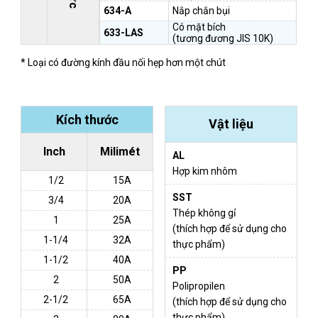
634-A
Nắp chắn bụi
Có mặt bích
633-LAS
(tương đương JIS 10K)
* Loại có đường kính đầu nối hẹp hơn một chút
Kích thước
Vật liệu
Inch
Milimét
AL
Hợp kim nhôm
1/2
15A
SST
3/4
20A
Thép không gỉ
1
25A
(thích hợp để sử dụng cho
1-1/4
32A
thực phẩm)
1-1/2
40A
PP
2
50A
Polipropilen
2-1/2
65A
(thích hợp để sử dụng cho
thực phẩm)