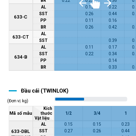
BR
0.22
0.23
0.36
0
AL
0.13
0.22
0
SST
0.26
0.44
0
633-C
PP
0.11
0.16
BR
0.26
0.42
0
AL
633-CT
SST
0.39
0
AL
0.11
0.17
0
SST
0.22
0.34
0
634-B
PP
0.14
BR
0.33
0
Đầu cái (TWINLOK)
(Đơn vị: kg)
Kích
Mã số mẫu
thước
1/2
3/4
1
Vật liệu
AL
0.15
0.15
0.23
SST
0.27
0.26
0.44
633-DBL