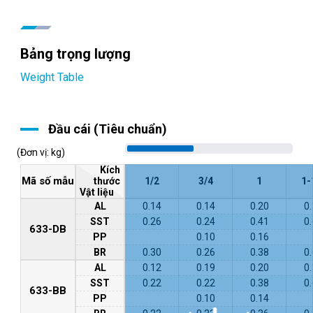
Bảng trọng lượng
Weight Table
Đầu cái (Tiêu chuẩn)
(Đơn vị: kg)
Kích
Mã số mẫu
thước
1/2
3/4
1
1-
Vật liệu
AL
0.14
0.14
0.20
0
SST
0.26
0.24
0.41
0
633-DB
PP
0.10
0.16
BR
0.30
0.26
0.38
0
AL
0.12
0.19
0.20
0
SST
0.22
0.22
0.38
0
633-BB
PP
0.10
0.14