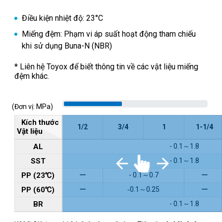
Điều kiện nhiệt độ: 23°C
Miếng đệm: Phạm vi áp suất hoạt động tham chiếu
khi sử dụng Buna-N (NBR)
* Liên hệ Toyox để biết thông tin về các vật liệu miếng
đệm khác.
(Đơn vị: MPa)
Kích thước
1/2
3/4
1
1-1/4
Vật liệu
AL
- 0.1～1.8
SST
- 0.1～1.8
PP (23℃)
ー
- 0.1～0.7
ー
PP (60℃)
ー
‐0.1～0.25
ー
BR
- 0.1～1.8