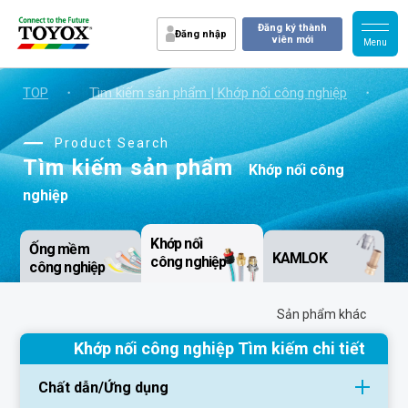
Đăng ký thành
Đăng nhập
viên mới
TOP
・
Tìm kiếm sản phẩm | Khớp nối công nghiệp
・
Kết
Product Search
Tìm kiếm sản phẩm
Khớp nối công
nghiệp
Khớp nối
Ống mềm
KAMLOK
công nghiệp
công nghiệp
Sản phẩm khác
Khớp nối công nghiệp Tìm kiếm chi tiết
Chất dẫn/Ứng dụng