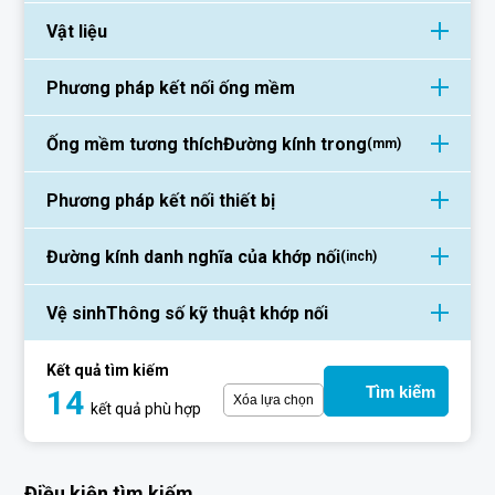
Vật liệu
Phương pháp kết nối ống mềm
Ống mềm tương thích
Đường kính trong
(mm)
Phương pháp kết nối thiết bị
Đường kính danh nghĩa của khớp nối
(inch)
Vệ sinh
Thông số kỹ thuật khớp nối
Kết quả tìm kiếm
Tìm kiếm
14
Xóa lựa chọn
kết quả phù hợp
Điều kiện tìm kiếm