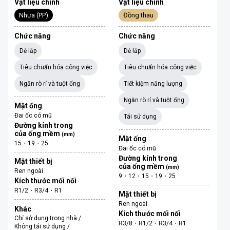
Vật liệu chính
Vật liệu chính
Nhựa (PP)
Đồng thau
Chức năng
Chức năng
Dễ lắp
Dễ lắp
Tiêu chuẩn hóa công việc
Tiêu chuẩn hóa công việc
Ngăn rò rỉ và tuột ống
Tiết kiệm năng lượng
Ngăn rò rỉ và tuột ống
Mặt ống
Đai ốc có mũ
Tái sử dụng
Đường kính trong
của ống mềm
(mm)
Mặt ống
15・19・25
Đai ốc có mũ
Đường kính trong
Mặt thiết bị
của ống mềm
(mm)
Ren ngoài
9・12・15・19・25
Kích thước mối nối
R1/2・R3/4・R1
Mặt thiết bị
Ren ngoài
Khác
Kích thước mối nối
Chỉ sử dụng trong nhà /
R3/8・R1/2・R3/4・R1
Không tái sử dụng /