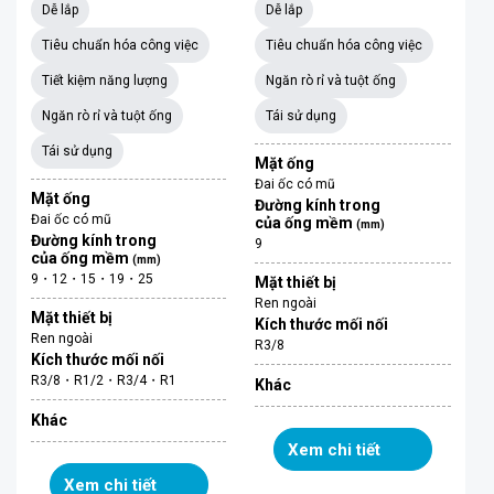
Dễ lắp
Dễ lắp
Tiêu chuẩn hóa công việc
Tiêu chuẩn hóa công việc
Tiết kiệm năng lượng
Ngăn rò rỉ và tuột ống
Ngăn rò rỉ và tuột ống
Tái sử dụng
Tái sử dụng
Mặt ống
Đai ốc có mũ
Mặt ống
Đường kính trong
Đai ốc có mũ
của ống mềm
(mm)
Đường kính trong
9
của ống mềm
(mm)
9・12・15・19・25
Mặt thiết bị
Ren ngoài
Mặt thiết bị
Kích thước mối nối
Ren ngoài
R3/8
Kích thước mối nối
R3/8・R1/2・R3/4・R1
Khác
Khác
Xem chi tiết
Xem chi tiết