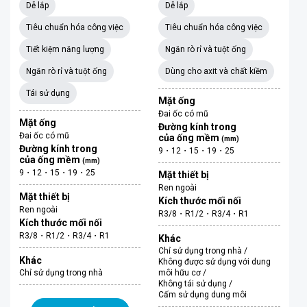
Dễ lắp
Dễ lắp
Tiêu chuẩn hóa công việc
Tiêu chuẩn hóa công việc
Tiết kiệm năng lượng
Ngăn rò rỉ và tuột ống
Ngăn rò rỉ và tuột ống
Dùng cho axit và chất kiềm
Tái sử dụng
Mặt ống
Đai ốc có mũ
Mặt ống
Đường kính trong
Đai ốc có mũ
của ống mềm
(mm)
Đường kính trong
9・12・15・19・25
của ống mềm
(mm)
9・12・15・19・25
Mặt thiết bị
Ren ngoài
Mặt thiết bị
Kích thước mối nối
Ren ngoài
R3/8・R1/2・R3/4・R1
Kích thước mối nối
R3/8・R1/2・R3/4・R1
Khác
Chỉ sử dụng trong nhà /
Khác
Không được sử dụng với dung
Chỉ sử dụng trong nhà
môi hữu cơ /
Không tái sử dụng /
Cấm sử dụng dung môi