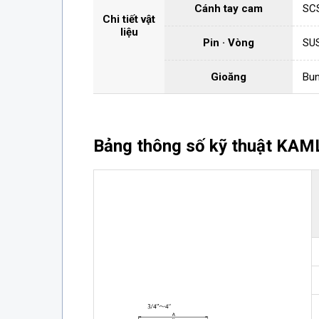
Cánh tay cam
SC
Chi tiết vật
liệu
Pin · Vòng
SU
Gioăng
Bun
Bảng thông số kỹ thuật KA