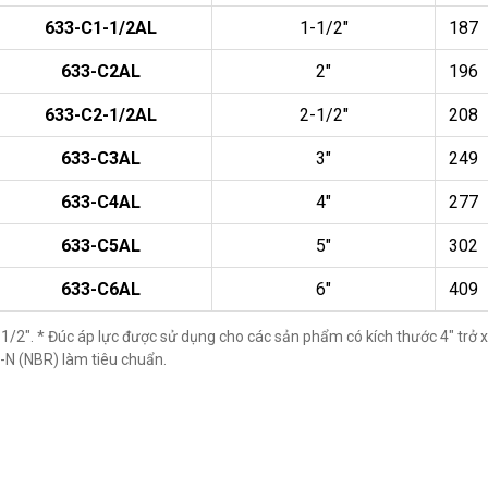
633-C1-1/2AL
1-1/2"
187
633-C2AL
2"
196
633-C2-1/2AL
2-1/2"
208
633-C3AL
3"
249
633-C4AL
4"
277
633-C5AL
5"
302
633-C6AL
6"
409
c 1/2". * Đúc áp lực được sử dụng cho các sản phẩm có kích thước 4" trở 
-N (NBR) làm tiêu chuẩn.