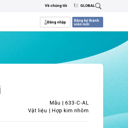
Về chúng tôi
GLOBAL
Đăng ký thành
Đăng nhập
viên mới
i
Mẫu | 633-C-AL
Vật liệu | Hợp kim nhôm