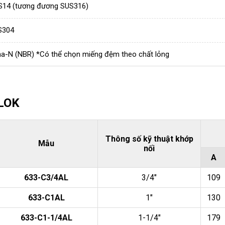
S14 (tương đương SUS316)
S304
a-N (NBR) *Có thể chọn miếng đệm theo chất lỏng
MLOK
Thông số kỹ thuật khớp
Mẫu
nối
A
633-C3/4AL
3/4"
109
633-C1AL
1"
130
633-C1-1/4AL
1-1/4"
179