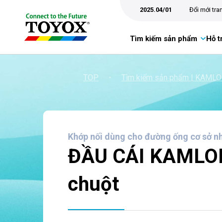
2025.04/01
Đổi mới tr
Tìm kiếm sản phẩm
Hỗ t
TOP
・
Tìm kiếm sản phẩm | KAML
Khớp nối dùng cho đường ống cơ sở n
ĐẦU CÁI KAMLOK®
chuột