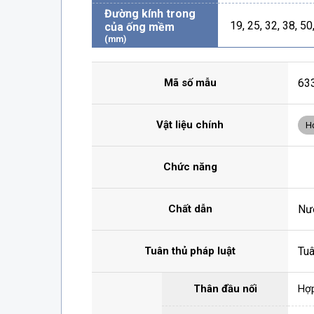
Đường kính trong
19, 25, 32, 38, 50
của ống mềm
(mm)
Mã số mẫu
63
Vật liệu chính
H
Chức năng
Chất dẫn
Nư
Tuân thủ pháp luật
Tu
Thân đầu nối
Hợp