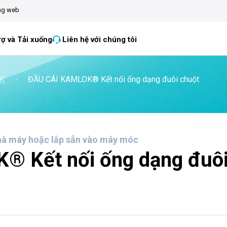
ang web
rợ và Tải xuống
Liên hệ với chúng tôi
OK
・
ĐẦU CÁI KAMLOK® Kết nối ống dạng đuôi chuột
hà máy hoặc lắp sẵn vào máy móc
 Kết nối ống dạng đuô