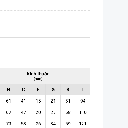
Kích thước
(mm)
B
C
E
G
K
L
61
41
15
21
51
94
67
47
20
27
58
110
79
58
26
34
59
121