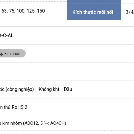
, 63, 75, 100, 125, 150
Kích thước mối nối
3/4,
3-C-AL
ợp kim nhôm
ớc (công nghiệp) Không khí Dầu
ân thủ RoHS 2
 kim nhôm (ADC12, 5 "~: AC4CH)