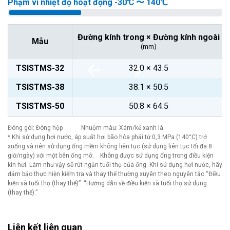
Phạm vi nhiệt độ hoạt động -30℃ 〜 140℃
Đường kính trong × Đường kính ngoài
Mẫu
(mm)
TSISTMS-32
32.0 × 43.5
TSISTMS-38
38.1 × 50.5
TSISTMS-50
50.8 × 64.5
Đóng gói: Đóng hộp Nhuộm màu: Xám/kẻ xanh lá.
* Khi sử dụng hơi nước, áp suất hơi bão hòa phải từ 0,3 MPa (140°C) trở
xuống và nên sử dụng ống mềm không liên tục (sử dụng liên tục tối đa 8
giờ/ngày) với một bên ống mở. Không được sử dụng ống trong điều kiện
kín hơi. Làm như vậy sẽ rút ngắn tuổi thọ của ống. Khi sử dụng hơi nước, hãy
đảm bảo thực hiện kiểm tra và thay thế thường xuyên theo nguyên tắc “Điều
kiện và tuổi thọ (thay thế)”. “Hướng dẫn về điều kiện và tuổi thọ sử dụng
(thay thế).”
Liên kết liên quan