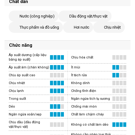
Chất dẫn
Nước (công nghiệp)
Dầu động vật/thực vật
Thực phẩm và đồ uống
Hơi nước
Chịu nhiệt
Chức năng
Áp suất dương (cấp liệu
Chịu hóa chất
bằng áp suất)
Áp suất âm (chân không)
Ít mùi
Chịu áp suất cao
Ít tách rửa
Chịu nhiệt
Không dính
Chịu lạnh
Chống tĩnh điện
Trong suốt
Ngăn ngừa tích tụ sương
Dẻo
Chống mài mòn
Ngăn ngừa xoắn/xẹp
Chất làm chậm cháy
Chịu dầu (dầu động
Không có chất làm dẻo
vật/thực vật)
Không cần phân loại thải