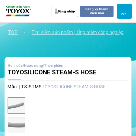
Đăng ký thành
Đăng nhập
viên mới
TOP
・
Tìm kiếm sản phẩm | Ống mềm công nghiệp
・
Hơi nước/Nước nóng/Thực phẩm
TOYOSILICONE STEAM-S HOSE
Mẫu | TSISTMS
TOYOSILICONE STEAM-S HOSE