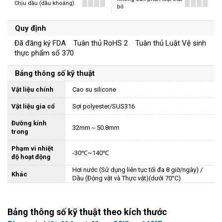
Chịu dầu (dầu khoáng)
bỏ
Quy định
Đã đăng ký FDA Tuân thủ RoHS 2 Tuân thủ Luật Vệ sinh
thực phẩm số 370
Bảng thông số kỹ thuật
Vật liệu chính
Cao su silicone
Vật liệu gia cố
Sợi polyester/SUS316
Đường kính
32mm～50.8mm
trong
Phạm vi nhiệt
-30℃~140℃
độ hoạt động
Hơi nước (Sử dụng liên tục tối đa 8 giờ/ngày) /
Khác
Dầu (Động vật và Thực vật)(dưới 70°C)
Bảng thông số kỹ thuật theo kích thước