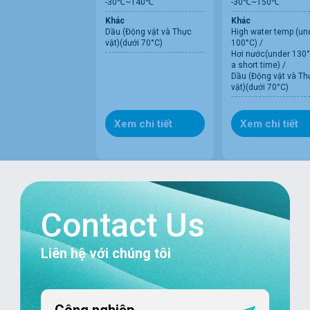
-30℃~140℃
-30℃~150℃
Khác
Khác
Dầu (Động vật và Thực
High water temp (un
vật)(dưới 70°C)
100°C) /
Hơi nước(under 130°
a short time) /
Dầu (Động vật và Th
vật)(dưới 70°C)
Xem chi tiết
Xem chi tiết
Contact Us
Liên hệ với chúng tôi