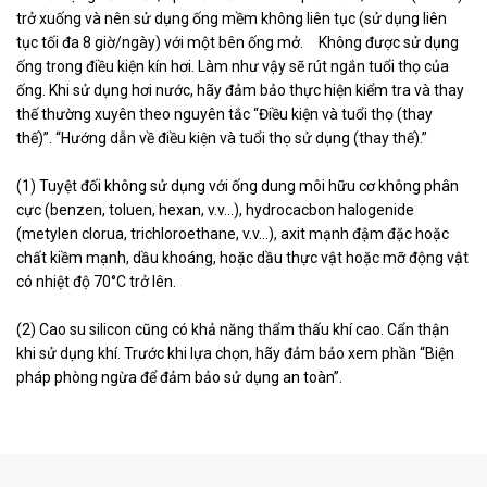
trở xuống và nên sử dụng ống mềm không liên tục (sử dụng liên
tục tối đa 8 giờ/ngày) với một bên ống mở. Không được sử dụng
ống trong điều kiện kín hơi. Làm như vậy sẽ rút ngắn tuổi thọ của
ống. Khi sử dụng hơi nước, hãy đảm bảo thực hiện kiểm tra và thay
thế thường xuyên theo nguyên tắc “Điều kiện và tuổi thọ (thay
thế)”. “Hướng dẫn về điều kiện và tuổi thọ sử dụng (thay thế).”
(1) Tuyệt đối không sử dụng với ống dung môi hữu cơ không phân
cực (benzen, toluen, hexan, v.v…), hydrocacbon halogenide
(metylen clorua, trichloroethane, v.v…), axit mạnh đậm đặc hoặc
chất kiềm mạnh, dầu khoáng, hoặc dầu thực vật hoặc mỡ động vật
có nhiệt độ 70°C trở lên.
(2) Cao su silicon cũng có khả năng thẩm thấu khí cao. Cẩn thận
khi sử dụng khí. Trước khi lựa chọn, hãy đảm bảo xem phần “Biện
pháp phòng ngừa để đảm bảo sử dụng an toàn”.