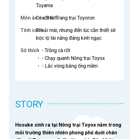
Toyama
Món ăn ưa thích
Cà rốt từ Trang trại Toyoron
Tính cách
Thoải mái, nhưng đến lúc cần thiết sẽ
bộc lộ tài năng đáng kinh ngạc.
Sở thích
・
- Trồng cà rốt
・
- Chạy quanh Nông trại Toyox
・
- Lắc vòng bằng ống mềm
STORY
Hosuke sinh ra tại Nông trại Toyox nằm trong
môi trường thiên nhiên phong phú dưới chân