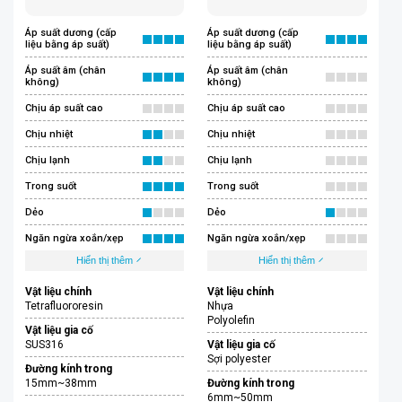
Áp suất dương (cấp
Áp suất dương (cấp
liệu bằng áp suất)
liệu bằng áp suất)
Áp suất âm (chân
Áp suất âm (chân
không)
không)
Chịu áp suất cao
Chịu áp suất cao
Chịu nhiệt
Chịu nhiệt
Chịu lạnh
Chịu lạnh
Trong suốt
Trong suốt
Dẻo
Dẻo
Ngăn ngừa xoắn/xẹp
Ngăn ngừa xoắn/xẹp
Hiển thị thêm
Hiển thị thêm
Vật liệu chính
Vật liệu chính
Tetrafluororesin
Nhựa
Polyolefin
Vật liệu gia cố
SUS316
Vật liệu gia cố
Sợi polyester
Đường kính trong
15mm~38mm
Đường kính trong
6mm~50mm