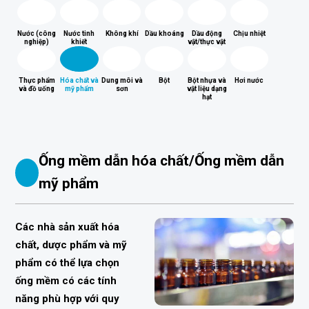
Nước (công
Nước tinh
Không khí
Dầu khoáng
Dầu động
Chịu nhiệt
nghiệp)
khiết
vật/thực vật
Thực phẩm
Hóa chất và
Dung môi và
Bột
Bột nhựa và
Hơi nước
và đồ uống
mỹ phẩm
sơn
vật liệu dạng
hạt
Ống mềm dẫn hóa chất/Ống mềm dẫn
mỹ phẩm
Các nhà sản xuất hóa
chất, dược phẩm và mỹ
phẩm có thể lựa chọn
ống mềm có các tính
năng phù hợp với quy