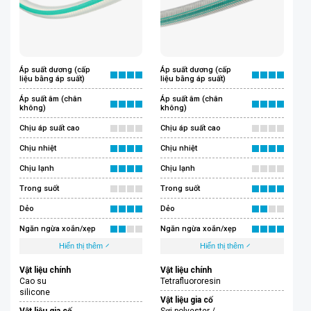
Áp suất dương (cấp
Áp suất dương (cấp
liệu bằng áp suất)
liệu bằng áp suất)
Áp suất âm (chân
Áp suất âm (chân
không)
không)
Chịu áp suất cao
Chịu áp suất cao
Chịu nhiệt
Chịu nhiệt
Chịu lạnh
Chịu lạnh
Trong suốt
Trong suốt
Dẻo
Dẻo
Ngăn ngừa xoắn/xẹp
Ngăn ngừa xoắn/xẹp
Hiển thị thêm
Hiển thị thêm
Vật liệu chính
Vật liệu chính
Cao su
Tetrafluororesin
silicone
Vật liệu gia cố
Vật liệu gia cố
Sợi polyester /