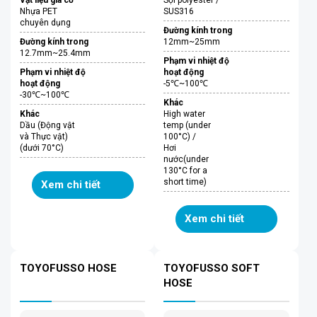
Nhựa PET
SUS316
chuyên dụng
Đường kính trong
Đường kính trong
12mm~25mm
12.7mm~25.4mm
Phạm vi nhiệt độ
Phạm vi nhiệt độ
hoạt động
hoạt động
-5℃~100℃
-30℃~100℃
Khác
Khác
High water
Dầu (Động vật
temp (under
và Thực vật)
100°C) /
(dưới 70°C)
Hơi
nước(under
130°C for a
short time)
Xem chi tiết
Xem chi tiết
TOYOFUSSO HOSE
TOYOFUSSO SOFT
HOSE