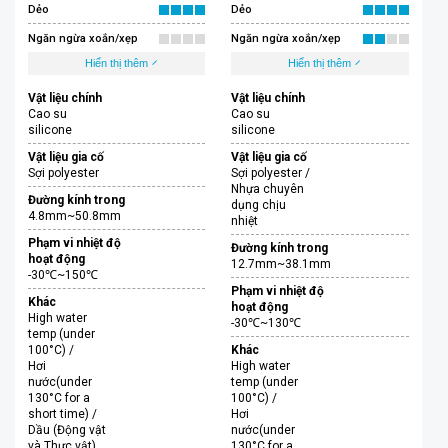
Dẻo
Dẻo
Ngăn ngừa xoắn/xẹp
Ngăn ngừa xoắn/xẹp
Hiển thị thêm
Hiển thị thêm
Vật liệu chính
Vật liệu chính
Cao su
Cao su
silicone
silicone
Vật liệu gia cố
Vật liệu gia cố
Sợi polyester
Sợi polyester /
Nhựa chuyên
Đường kính trong
dụng chịu
4.8mm~50.8mm
nhiệt
Phạm vi nhiệt độ
Đường kính trong
hoạt động
12.7mm~38.1mm
-30℃~150℃
Phạm vi nhiệt độ
Khác
hoạt động
High water
-30℃~130℃
temp (under
100°C) /
Khác
Hơi
High water
nước(under
temp (under
130°C for a
100°C) /
short time) /
Hơi
Dầu (Động vật
nước(under
và Thực vật)
130°C for a