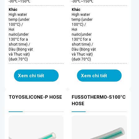
-30℃~150℃
-30℃~150℃
Khác
Khác
High water
High water
temp (under
temp (under
100°C) /
100°C) /
Hơi
Hơi
nước(under
nước(under
130°C for a
130°C for a
short time) /
short time) /
Dầu (Động vật
Dầu (Động vật
và Thực vật)
và Thực vật)
(dưới 70°C)
(dưới 70°C)
Xem chi tiết
Xem chi tiết
TOYOSILICONE-P HOSE
FUSSOTHERMO-S100°C
HOSE