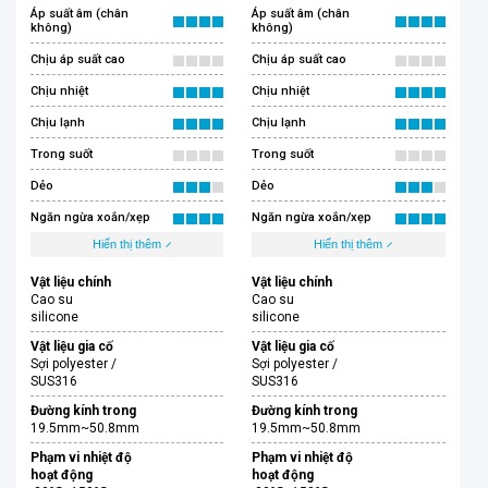
Áp suất âm (chân
Áp suất âm (chân
không)
không)
Chịu áp suất cao
Chịu áp suất cao
Chịu nhiệt
Chịu nhiệt
Chịu lạnh
Chịu lạnh
Trong suốt
Trong suốt
Dẻo
Dẻo
Ngăn ngừa xoắn/xẹp
Ngăn ngừa xoắn/xẹp
Hiển thị thêm
Hiển thị thêm
Vật liệu chính
Vật liệu chính
Cao su
Cao su
silicone
silicone
Vật liệu gia cố
Vật liệu gia cố
Sợi polyester /
Sợi polyester /
SUS316
SUS316
Đường kính trong
Đường kính trong
19.5mm~50.8mm
19.5mm~50.8mm
Phạm vi nhiệt độ
Phạm vi nhiệt độ
hoạt động
hoạt động