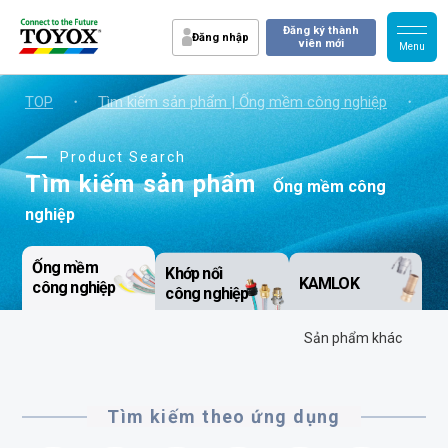
Đăng ký thành
Đăng nhập
viên mới
TOP
・
Tìm kiếm sản phẩm | Ống mềm công nghiệp
・
Ốn
Product Search
Tìm kiếm sản phẩm
Ống mềm công
nghiệp
Ống mềm
Khớp nối
KAMLOK
công nghiệp
công nghiệp
Sản phẩm khác
Tìm kiếm theo ứng dụng