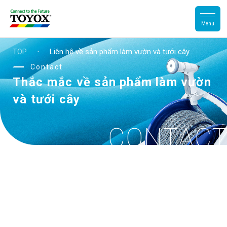
TOP
・
Liên hệ về sản phẩm làm vườn và tưới cây
Contact
Thắc mắc
về sản phẩm làm vườn
và tưới cây
CONTAC