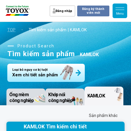
Đăng ký thành
Đăng nhập
viên mới
TOP
・
Tìm kiếm sản phẩm | KAMLOK
Product Search
Tìm kiếm sản phẩm
KAMLOK
Loại bỏ nguy cơ bị tuột
Xem chi tiết sản phẩm
Ống mềm
Khớp nối
KAMLOK
công nghiệp
công nghiệp
Sản phẩm khác
KAMLOK Tìm kiếm chi tiết