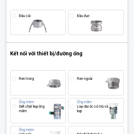
Đầu cái
Đầu đực
Kết nối với thiết bị/đường ống
Ren trong
Ren ngoài
Ống mềm
Ống mềm
Siết chặt kẹp ống
Loại đai ốc có mũ và
mềm
kẹp
Ống mềm