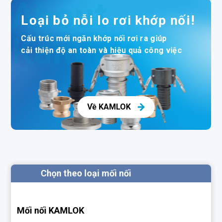
About
Loại bỏ nỗi lo rơi khớp nối!
Kamlok
Cấu trúc mới ngăn khớp nối rơi ra giúp
cải thiện độ an toàn và hiệu quả công việc
Về KAMLOK
Chọn theo loại mối nối
Mối nối KAMLOK