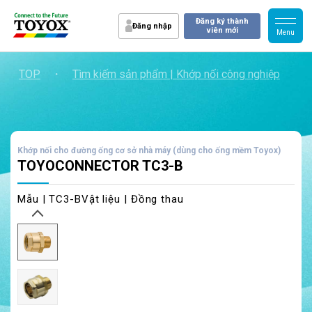
Đăng ký thành
Đăng nhập
viên mới
TOP
・
Tìm kiếm sản phẩm | Khớp nối công nghiệp
・
Khớp nối cho đường ống cơ sở nhà máy (dùng cho ống mềm Toyox)
TOYOCONNECTOR TC3-B
Mẫu | TC3-B
Vật liệu | Đồng thau