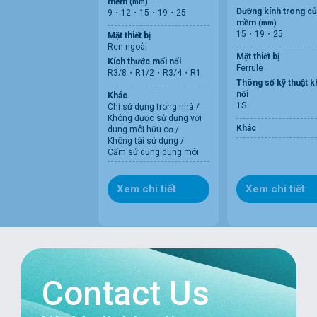
mềm
(mm)
Đường kính trong củ
9・12・15・19・25
mềm
(mm)
15・19・25
Mặt thiết bị
Ren ngoài
Mặt thiết bị
Kích thước mối nối
Ferrule
R3/8・R1/2・R3/4・R1
Thông số kỹ thuật k
nối
Khác
1S
Chỉ sử dụng trong nhà /
Không được sử dụng với
Khác
dung môi hữu cơ /
Không tái sử dụng /
Cấm sử dụng dung môi
Xem chi tiết
Xem chi tiết
Contact Us