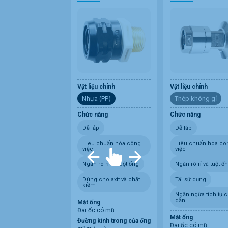
Vật liệu chính
Vật liệu chính
Nhựa (PP)
Thép không gỉ
Chức năng
Chức năng
Dễ lắp
Dễ lắp
Tiêu chuẩn hóa công
Tiêu chuẩn hóa cô
việc
việc
Ngăn rò rỉ và tuột ống
Ngăn rò rỉ và tuột ố
Dùng cho axit và chất
Tái sử dụng
kiềm
Ngăn ngừa tích tụ c
dẫn
Mặt ống
Đai ốc có mũ
Mặt ống
Đường kính trong của ống
Đai ốc có mũ