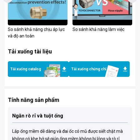
So sánh khả năng chịu áp lực
So sánh khả năng làm việc
S
và độ an toàn
Tải xuống tài liệu
Tải xuống catalog
Tải xuống chứng chỉ
Tính năng sản phẩm
Ngăn rò rỉ và tuột ống
Lắp ống mềm dễ dàng và đai ốc có mũ được siết chặt mà
không có khe hở sẽ giúp ống mềm không bị lỏng và rò rỉ