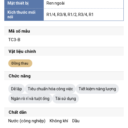
Mặt thiết bị
Ren ngoài
Kích thước mối
R1/4, R3/8, R1/2, R3/4, R1
nối
Mã số mẫu
TC3-B
Vật liệu chính
Đồng thau
Chức năng
Dễ lắp
Tiêu chuẩn hóa công việc
Tiết kiệm năng lượng
Ngăn rò rỉ và tuột ống
Tái sử dụng
Chất dẫn
Nước (công nghiệp) Không khí Dầu