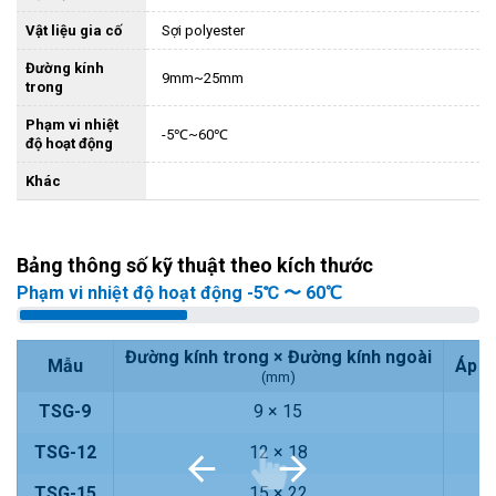
Vật liệu gia cố
Sợi polyester
Đường kính
9mm~25mm
trong
Phạm vi nhiệt
-5℃~60℃
độ hoạt động
Khác
Bảng thông số kỹ thuật theo kích thước
Phạm vi nhiệt độ hoạt động -5℃ 〜 60℃
Đường kính trong × Đường kính ngoài
Mẫu
Áp s
(mm)
TSG-9
9 × 15
TSG-12
12 × 18
TSG-15
15 × 22