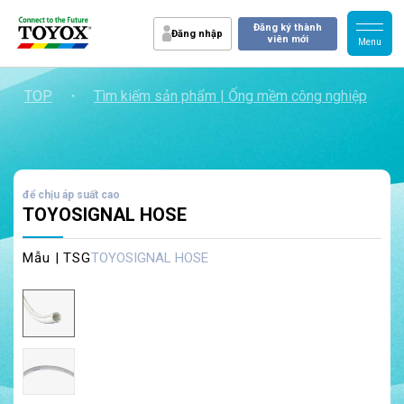
Đăng ký thành
Đăng nhập
viên mới
TOP
・
Tìm kiếm sản phẩm | Ống mềm công nghiệp
・
để chịu áp suất cao
TOYOSIGNAL HOSE
Mẫu | TSG
TOYOSIGNAL HOSE