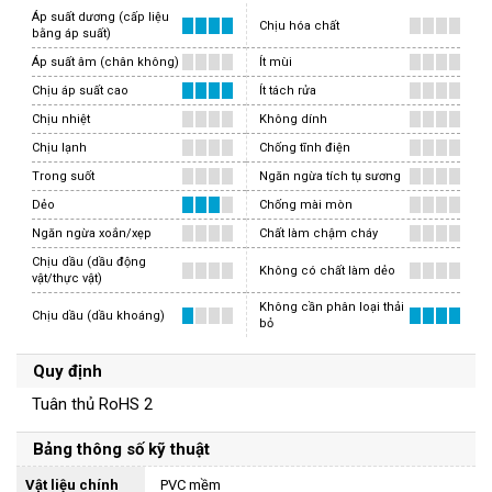
Áp suất dương (cấp liệu
Chịu hóa chất
bằng áp suất)
Áp suất âm (chân không)
Ít mùi
Chịu áp suất cao
Ít tách rửa
Chịu nhiệt
Không dính
Chịu lạnh
Chống tĩnh điện
Trong suốt
Ngăn ngừa tích tụ sương
Dẻo
Chống mài mòn
Ngăn ngừa xoắn/xẹp
Chất làm chậm cháy
Chịu dầu (dầu động
Không có chất làm dẻo
vật/thực vật)
Không cần phân loại thải
Chịu dầu (dầu khoáng)
bỏ
Quy định
Tuân thủ RoHS 2
Bảng thông số kỹ thuật
Vật liệu chính
PVC mềm