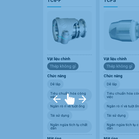
TC6-F
TCFS
Vật liệu chính
Vật liệu chính
Thép không gỉ
Thép không gỉ
Chức năng
Chức năng
Dễ lắp
Dễ lắp
Tiêu chuẩn hóa công
Tiêu chuẩn hóa cô
việc
việc
Ngăn rò rỉ và tuột ống
Ngăn rò rỉ và tuột ố
Tái sử dụng
Tái sử dụng
Ngăn ngừa tích tụ chất
Ngăn ngừa tích tụ c
dẫn
dẫn
Mặt ống
Mặt ống