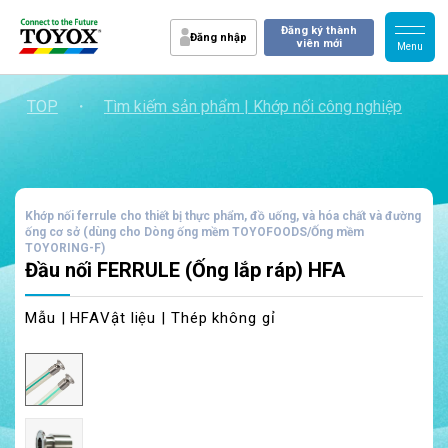
Đăng ký thành
Đăng nhập
viên mới
TOP
・
Tìm kiếm sản phẩm | Khớp nối công nghiệp
・
Khớp nối ferrule cho thiết bị thực phẩm, đồ uống, và hóa chất và đường
ống cơ sở (dùng cho Dòng ống mềm TOYOFOODS/Ống mềm
TOYORING-F)
Đầu nối FERRULE (Ống lắp ráp) HFA
Mẫu | HFA
Vật liệu | Thép không gỉ