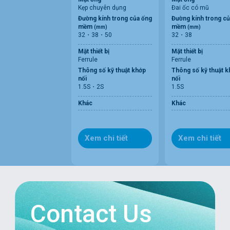
Kẹp chuyên dụng
Đai ốc có mũ
Đường kính trong của ống
Đường kính trong củ
mềm
mềm
(mm)
(mm)
32・38・50
32・38
Mặt thiết bị
Mặt thiết bị
Ferrule
Ferrule
Thông số kỹ thuật khớp
Thông số kỹ thuật k
nối
nối
1.5S・2S
1.5S
Khác
Khác
Xem chi tiết
Xem chi tiết
Contact Us