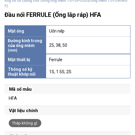
ống cơ sở (dùng cho Dòng ống mềm TOYOFOODS/Ống mềm TOYORING-
F)
Đầu nối FERRULE (Ống lắp ráp) HFA
Mặt ống
Uốn nếp
Đường kính trong
25, 38, 50
của ống mềm
(mm)
Mặt thiết bị
Ferrule
Thông số kỹ
1S, 1.5S, 2S
thuật khớp nối
Mã số mẫu
HFA
Vật liệu chính
Thép không gỉ