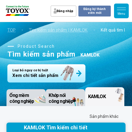
Đăng ký thành
Đăng nhập
viên mới
TOP
・
Tìm kiếm sản phẩm | KAMLOK
・
Kết quả tìm kiế
Product Search
Tìm kiếm sản phẩm
KAMLOK
Loại bỏ nguy cơ bị tuột
Xem chi tiết sản phẩm
Ống mềm
Khớp nối
KAMLOK
công nghiệp
công nghiệp
Sản phẩm khác
KAMLOK Tìm kiếm chi tiết