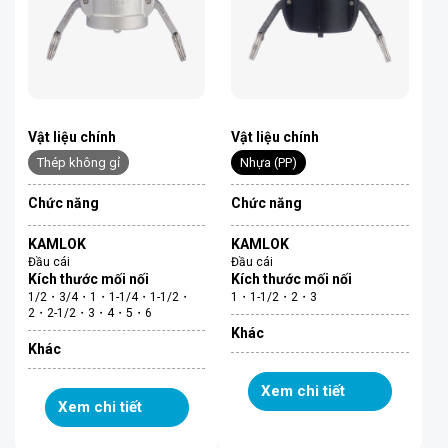
Vật liệu chính
Vật liệu chính
Thép không gỉ
Nhựa (PP)
Chức năng
Chức năng
KAMLOK
KAMLOK
Đầu cái
Đầu cái
Kích thước mối nối
Kích thước mối nối
1/2・3/4・1・1-1/4・1-1/2・
1・1-1/2・2・3
2・2-1/2・3・4・5・6
Khác
Khác
Xem chi tiết
Xem chi tiết