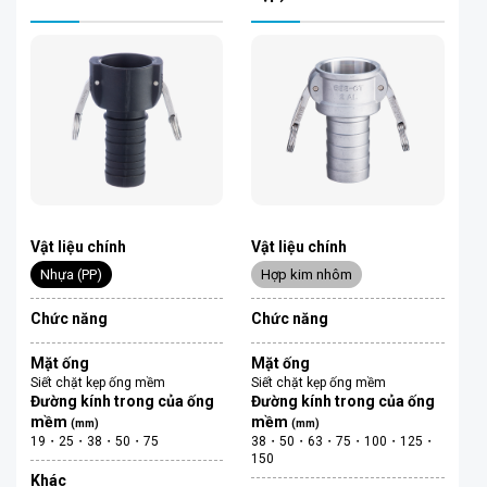
Vật liệu chính
Vật liệu chính
Nhựa (PP)
Hợp kim nhôm
Chức năng
Chức năng
Mặt ống
Mặt ống
Siết chặt kẹp ống mềm
Siết chặt kẹp ống mềm
Đường kính trong của ống
Đường kính trong của ống
mềm
mềm
(mm)
(mm)
19・25・38・50・75
38・50・63・75・100・125・
150
Khác