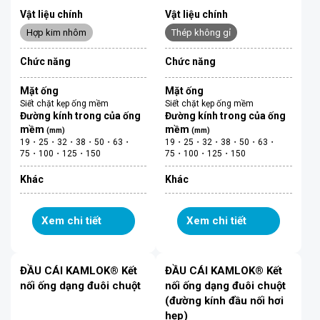
Vật liệu chính
Vật liệu chính
Hợp kim nhôm
Thép không gỉ
Chức năng
Chức năng
Mặt ống
Mặt ống
Siết chặt kẹp ống mềm
Siết chặt kẹp ống mềm
Đường kính trong của ống
Đường kính trong của ống
mềm
mềm
(mm)
(mm)
19・25・32・38・50・63・
19・25・32・38・50・63・
75・100・125・150
75・100・125・150
Khác
Khác
Xem chi tiết
Xem chi tiết
ĐẦU CÁI KAMLOK® Kết
ĐẦU CÁI KAMLOK® Kết
nối ống dạng đuôi chuột
nối ống dạng đuôi chuột
(đường kính đầu nối hơi
hẹp)