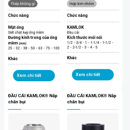
Thép không gỉ
Hợp kim nhôm
Chức năng
Chức năng
Mặt ống
KAMLOK
Siết chặt kẹp ống mềm
Đầu cái
Đường kính trong của ống
Kích thước mối nối
mềm
1/2・3/4・1・1-1/4・1-1/2・
(mm)
2・2-1/2・3・4・5
25・32・38・50・63・75・100
Khác
Khác
Xem chi tiết
Xem chi tiết
ĐẦU CÁI KAMLOK® Nắp
ĐẦU CÁI KAMLOK® Nắp
chắn bụi
chắn bụi