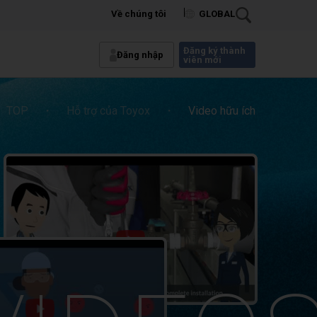
Về chúng tôi
GLOBAL
Đăng ký thành
Đăng nhập
viên mới
TOP
・
Hỗ trợ của Toyox
・
Video hữu ích