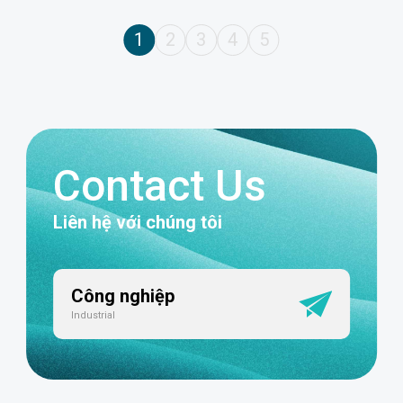
1
2
3
4
5
Contact Us
Liên hệ với chúng tôi
Công nghiệp
Industrial