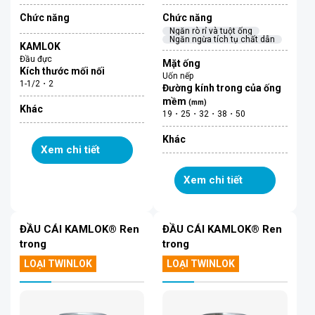
Chức năng
Chức năng
Ngăn rò rỉ và tuột ống
Ngăn ngừa tích tụ chất dẫn
KAMLOK
Đầu đực
Mặt ống
Kích thước mối nối
Uốn nếp
1-1/2・2
Đường kính trong của ống
mềm
(mm)
Khác
19・25・32・38・50
Khác
Xem chi tiết
Xem chi tiết
ĐẦU CÁI KAMLOK® Ren
ĐẦU CÁI KAMLOK® Ren
trong
trong
LOẠI TWINLOK
LOẠI TWINLOK