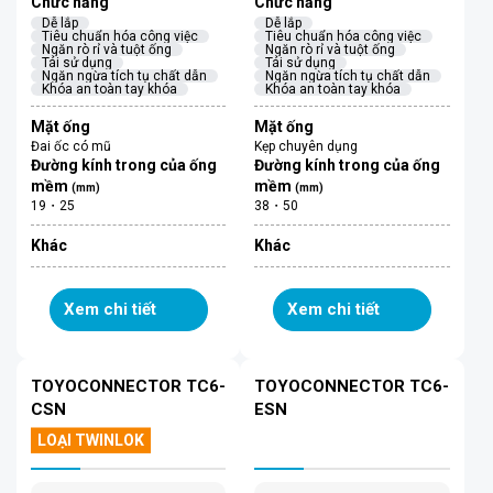
Chức năng
Chức năng
Dễ lắp
Dễ lắp
Tiêu chuẩn hóa công việc
Tiêu chuẩn hóa công việc
Ngăn rò rỉ và tuột ống
Ngăn rò rỉ và tuột ống
Tái sử dụng
Tái sử dụng
Ngăn ngừa tích tụ chất dẫn
Ngăn ngừa tích tụ chất dẫn
Khóa an toàn tay khóa
Khóa an toàn tay khóa
Mặt ống
Mặt ống
Đai ốc có mũ
Kẹp chuyên dụng
Đường kính trong của ống
Đường kính trong của ống
mềm
mềm
(mm)
(mm)
19・25
38・50
Khác
Khác
Xem chi tiết
Xem chi tiết
TOYOCONNECTOR TC6-
TOYOCONNECTOR TC6-
CSN
ESN
LOẠI TWINLOK