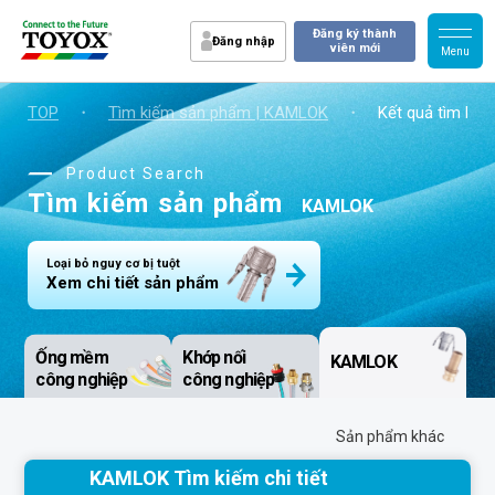
Đăng ký thành
Đăng nhập
viên mới
TOP
・
Tìm kiếm sản phẩm | KAMLOK
・
Kết quả tìm kiế
Product Search
Tìm kiếm sản phẩm
KAMLOK
Loại bỏ nguy cơ bị tuột
Xem chi tiết sản phẩm
Ống mềm
Khớp nối
KAMLOK
công nghiệp
công nghiệp
Sản phẩm khác
KAMLOK Tìm kiếm chi tiết