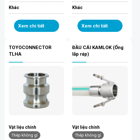
Khác
Khác
Xem chi tiết
Xem chi tiết
TOYOCONNECTOR
ĐẦU CÁI KAMLOK (Ống
TLHA
lắp ráp)
Vật liệu chính
Vật liệu chính
Thép không gỉ
Thép không gỉ