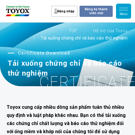
Đăng ký thành
Đăng nhập
viên mới
TOP
・
Hỗ trợ của Toyox
・ Tải xuống chứng chỉ và báo cáo thử nghiệm
Certificate Download
Tải xuống chứng chỉ và báo cáo
thử nghiệm
CERTIFICAT
Toyox cung cấp nhiều dòng sản phẩm tuân thủ nhiều
quy định và luật pháp khác nhau. Bạn có thể tải xuống
các chứng chỉ chất lượng và báo cáo thử nghiệm đối
với ống mềm và khớp nối của chúng tôi để sử dụng