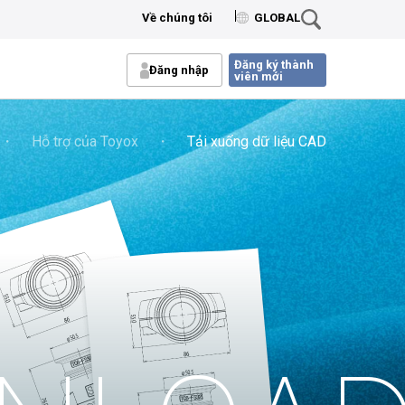
Về chúng tôi
GLOBAL
Đăng ký thành
Đăng nhập
viên mới
・
Hỗ trợ của Toyox
・
Tải xuống dữ liệu CAD