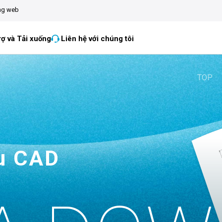
ang web
rợ và Tải xuống
Liên hệ với chúng tôi
TOP
ệu CAD