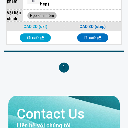
phẩm
hẹp)
Vật liệu
Hợp kim nhôm
chính
CAD 2D (dxf)
CAD 3D (step)
Tải xuống
Tải xuống
1
Contact Us
Liên hệ với chúng tôi