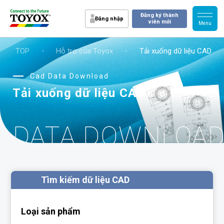
Đăng ký thành
Đăng nhập
viên mới
TOP
・
Hỗ trợ của Toyox
・
Tải xuống dữ liệu CAD
Cad Data Download
Tải xuống dữ liệu CAD
D DATA DOWNLOA
Tìm kiếm dữ liệu CAD
Loại sản phẩm