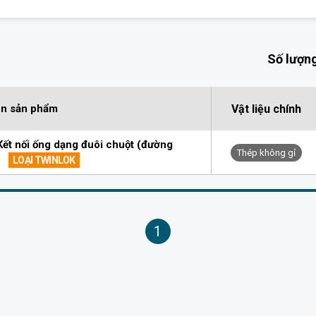
Số lượng
Vật liệu chính
n sản phẩm
t nối ống dạng đuôi chuột (đường
Thép không gỉ
)
LOẠI TWINLOK
1