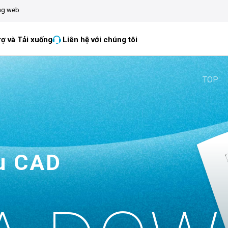
ang web
rợ và Tải xuống
Liên hệ với chúng tôi
TOP
ệu CAD