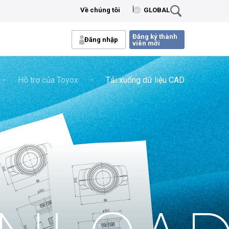
Về chúng tôi
GLOBAL
Đăng ký thành
Đăng nhập
viên mới
・
Hỗ trợ của Toyox
・
Tải xuống dữ liệu CAD