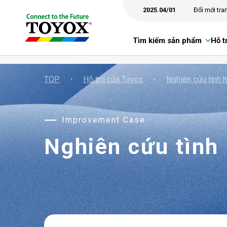
2025.04/01
Đổi mới tr
Tìm kiếm sản phẩm
Hỗ t
TOP
・
Hỗ trợ của Toyox
・
Nghiên cứu tình 
Improvement Case
Nghiên cứu tình