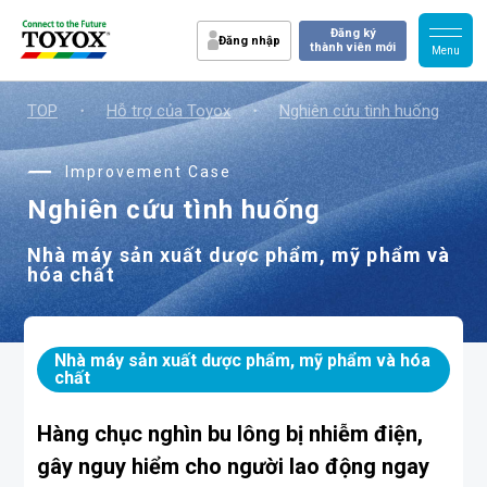
Đăng ký
Đăng nhập
thành viên mới
TOP
・
Hỗ trợ của Toyox
・
Nghiên cứu tình huống
・
Improvement Case
Nghiên cứu tình huống
Nhà máy sản xuất dược phẩm, mỹ phẩm và
hóa chất
Nhà máy sản xuất dược phẩm, mỹ phẩm và hóa
chất
Hàng chục nghìn bu lông bị nhiễm điện,
gây nguy hiểm cho người lao động ngay