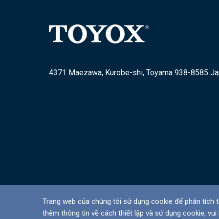
4371 Maezawa, Kurobe-shi, Toyama 938-8585 J
Trang web của chúng tôi sử dụng cookie để phân tích t
thêm thông tin về cách thiết lập và sử dụng cookie, vui