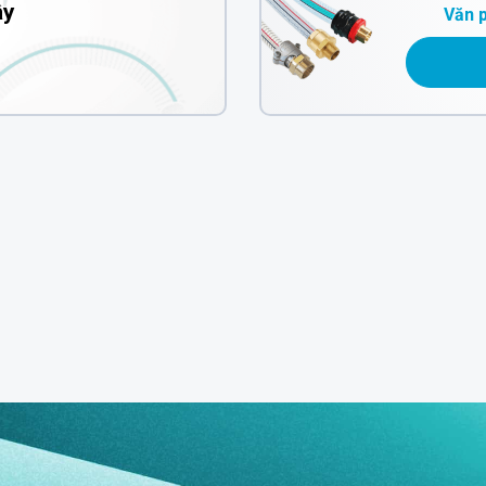
ây
Văn 