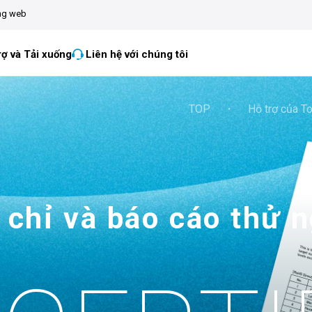
ang web
rợ và Tải xuống
Liên hệ với chúng tôi
TOP
・
Hỗ trợ của T
 chỉ và báo cáo thử 