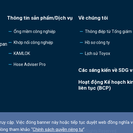
Thông tin sản phẩm/Dịch vụ
Về chúng tôi
Ống mềm công nghiệp
Thông điệp từ Tổng giám
Khớp nối công nghiệp
Hồ sơ công ty
apan
KAMLOK
Lịch sử Toyox
Hose Adviser Pro
Các sáng kiến về SDG v
Hoạt động Kế hoạch ki
liên tục (BCP)
ruy cập. Việc đóng banner này hoặc tiếp tục duyệt web đồng nghĩa vớ
 lòng tham khảo “
Chính sách quyền riêng tư
”.
Copyright © 2026 TOYOX CO.,LTD. All Rights Reserved.