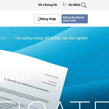
Về chúng tôi
GLOBAL
Đăng ký thành
Đăng nhập
viên mới
oyox
・ Tải xuống chứng chỉ và báo cáo thử nghiệm
nghiệm